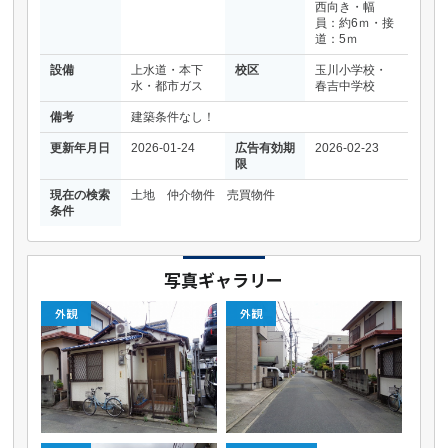
西向き・幅
員：約6ｍ・接
道：5ｍ
設備
上水道・本下
校区
玉川小学校・
水・都市ガス
春吉中学校
備考
建築条件なし！
更新年月日
2026-01-24
広告有効期
2026-02-23
限
現在の検索
土地 仲介物件 売買物件
条件
写真ギャラリー
外観
外観