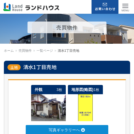
福岡早良区の賃貸物件・売買
Menu
売買物件
物件 | ランドハウス
ホーム
»
売買物件
»
一覧ページ
»
清水1丁目売地
清水1丁目売地
土地
外観
地形図(略図)
3枚
1枚
写真ギャラリーへ