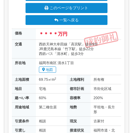
このページをプリント
一覧へ戻る
価格
＊＊＊＊万円
交通
西鉄天神大牟田線「高宮駅」徒歩9分
JR鹿児島本線「竹下駅」徒歩22分
西鉄バス「清水町」徒歩3分
所在地
福岡市南区 清水1丁目
地図
2
土地面積
69.75㎡m
土地権利
所有権
地目
宅地
都市計画
市街化区域
建ぺい率
60%
容積率
200%
用途地域
第二種住居
地勢
平坦地・長方
形
引渡条件
相談
現況
古家付
引渡し
相談
接道状況
福岡市道・北