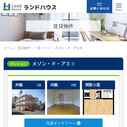
福岡早良区の賃貸物件・売買
Menu
賃貸物件
物件 | ランドハウス
ホーム
»
賃貸物件
»
一覧ページ
»
メゾン・ド・アミⅡ
メゾン・ド・アミⅡ
マンション
外観
内観
間取り図
1枚
8枚
写真ギャラリーへ