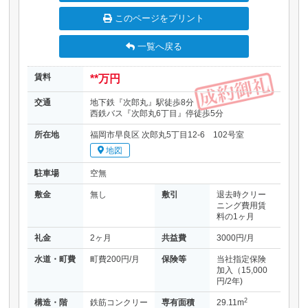
このページをプリント
一覧へ戻る
賃料
**万円
交通
地下鉄『次郎丸』駅徒歩8分
西鉄バス『次郎丸6丁目』停徒歩5分
所在地
福岡市早良区 次郎丸5丁目12-6 102号室
地図
駐車場
空無
敷金
無し
敷引
退去時クリー
ニング費用賃
料の1ヶ月
礼金
2ヶ月
共益費
3000円/月
水道・町費
町費200円/月
保険等
当社指定保険
加入（15,000
円/2年)
2
構造・階
鉄筋コンクリー
専有面積
29.11m