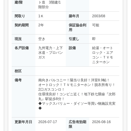
建/階
ト造 3階建/1
階部分
間取り
1Ｋ
築年月
2003/08
契約期間
2年
保証協会利
可能
用
現況
空き
引渡し
即
各戸設備
九州電力・上下
設備
給湯・オート
水道・プロパン
ロック・エア
ガス
コン・ＴＶモ
ニターホン
校区
備考
南向きバルコニー！陽当り良好！洋室8.9帖！
オートロック！ＴＶモニターホン！脱衣所有り！
2口ガスコンロ！
住環境良好！コンビニ近く！地下鉄七隈線『次郎
丸』駅徒歩8分！
◆マックスバリュー・ダイソー等買い物施設充実
◆
更新年月日
2026-07-17
広告有効期
2026-08-16
限