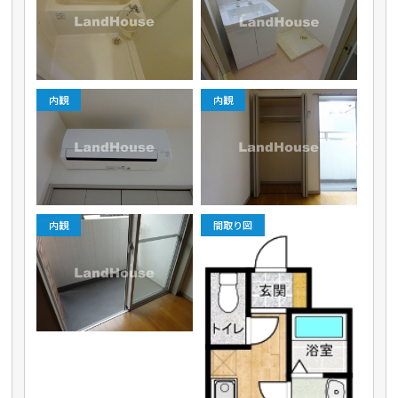
内観
内観
内観
間取り図