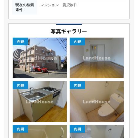
現在の検索
マンション 賃貸物件
条件
写真ギャラリー
外観
内観
内観
内観
内観
内観